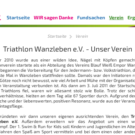
Startseite
WIR sagen Danke
Fundsachen
Verein
Erg
Startseite
Verein
Triathlon Wanzleben e.V. - Unser Verein
r 2010 wurde aus einer wilden Idee, Nägel mit Köpfen gemac
lonverein startete als ein Abteilung des Vereins Blauf Weiß Empor Wa
 begannen die Vorbereitung für den Jedermann- bzw. Volkstriathlon, d
ste Mal in Wanzleben stattfinden sollte. Damals war den Initiatoren 
Götze noch nicht bewusst, wie viel Arbeit und Mühe mit der Organisati
n Veranstaltung verbunden ist. Als dann am 3. Juli 2011 der Startsch
 Triathlons fiel, waren wir allesamt stolz wie Bolle. Trotz der sch
verhältnisse, hielten an dem Tag alle 67 Sportler durch. Aufgrund der
che und der liebenswerten, positiven Resonanz, wurde aus der Verans
intagsfliege.
ründeten wir dann unseren eigenen ausrichtenden Verein, den
Tr
eben e.V.
Außerdem erweitern wir das Angebot um einen we
mpf. Der 1. Swim & Run for Kids soll Kindern und Jugendlichen im Alte
 Jahren den Spaß am Sport vermitteln und bei dem einen oder ande