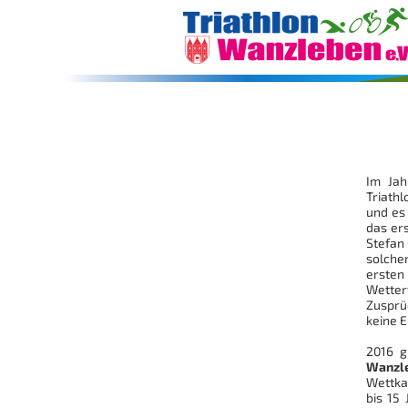
Im Jah
Triath
und es
das er
Stefan 
solche
ersten
Wetter
Zusprü
keine E
2016 g
Wanzl
Wettka
bis 15