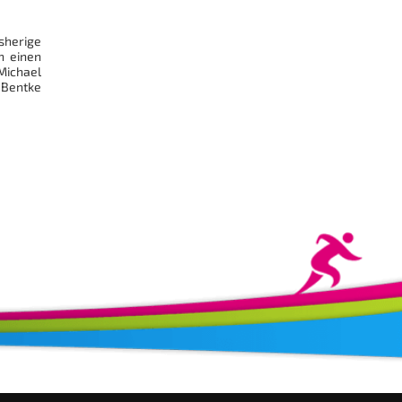
sherige
n einen
Michael
 Bentke
stagram.com/TriathlonWanzleben