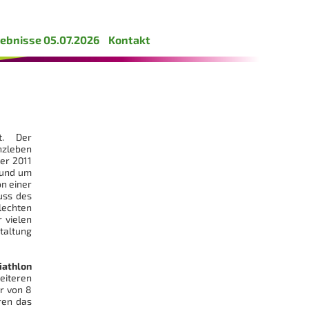
ebnisse 05.07.2026
Kontakt
ht. Der
nzleben
er 2011
rund um
on einer
uss des
lechten
 vielen
taltung
iathlon
iteren
r von 8
ren das