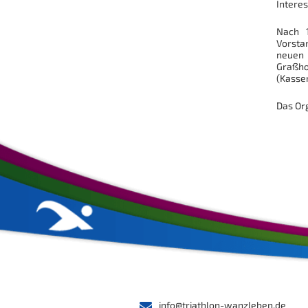
Interes
Nach 1
Vorsta
neuen 
Graßho
(Kassen
Das Or
info@triathlon-wanzleben.de